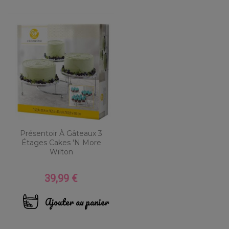
Présentoir À Gâteaux 3
Étages Cakes 'N More
Wilton
39,99 €
Prix
Ajouter au panier