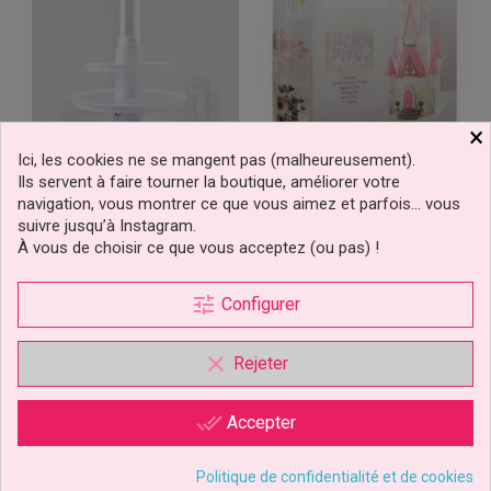
×
Ici, les cookies ne se mangent pas (malheureusement).
Ils servent à faire tourner la boutique, améliorer votre
Présentoir À Gâteaux Avec
Présentoir Chateau
navigation, vous montrer ce que vous aimez et parfois… vous
Boîte Surprise
Romantique Wilton
suivre jusqu’à Instagram.
À vous de choisir ce que vous acceptez (ou pas) !
89,90 €
23,29 €
Prix
Prix
tune
Configurer
Ajouter au panier
Ajouter au panier
clear
Rejeter
done_all
Accepter
Politique de confidentialité et de cookies