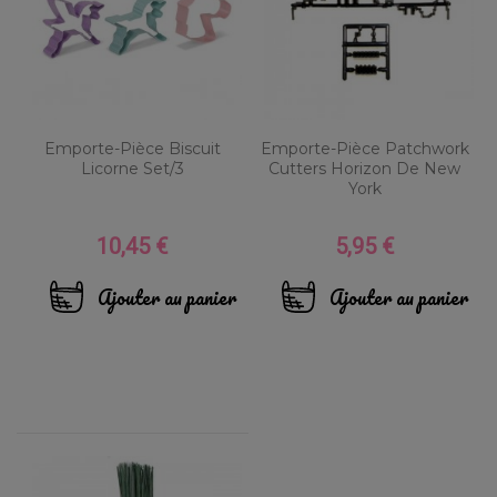
Emporte-Pièce Biscuit
Emporte-Pièce Patchwork
Licorne Set/3
Cutters Horizon De New
York
10,45 €
5,95 €
Prix
Prix
Ajouter au panier
Ajouter au panier