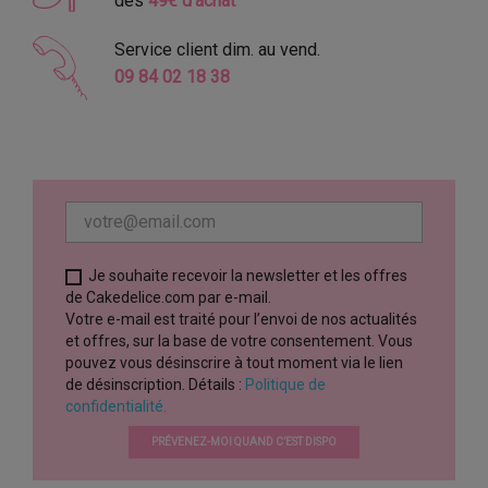
dès
49€ d'achat
Service client dim. au vend.
09 84 02 18 38
Je souhaite recevoir la newsletter et les offres
de Cakedelice.com par e-mail.
Votre e-mail est traité pour l’envoi de nos actualités
et offres, sur la base de votre consentement. Vous
pouvez vous désinscrire à tout moment via le lien
de désinscription. Détails :
Politique de
confidentialité.
PRÉVENEZ-MOI QUAND C’EST DISPO