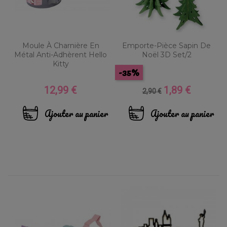
Moule À Charnière En
Emporte-Pièce Sapin De
Métal Anti-Adhèrent Hello
Noël 3D Set/2
Kitty
-35%
12,99 €
1,89 €
Prix
Prix
Prix
2,90 €
de
base
Ajouter au panier
Ajouter au panier