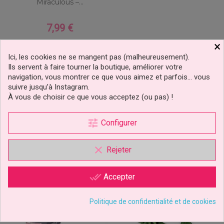
Miraculous –...
7,99 €
Prix
×
Ajouter au panier
Ici, les cookies ne se mangent pas (malheureusement).
Ils servent à faire tourner la boutique, améliorer votre
navigation, vous montrer ce que vous aimez et parfois… vous
suivre jusqu’à Instagram.
À vous de choisir ce que vous acceptez (ou pas) !
Les clients qui ont acheté ce
produit ont également acheté...
tune
Configurer
clear
Rejeter
prix doux !
done_all
Accepter
Politique de confidentialité et de cookies