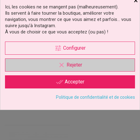
×
Ici, les cookies ne se mangent pas (malheureusement).
Ils servent à faire tourner la boutique, améliorer votre
navigation, vous montrer ce que vous aimez et parfois… vous
suivre jusqu’à Instagram.
À vous de choisir ce que vous acceptez (ou pas) !
Boite À Macaron Noir À
Boîte À Gâteau De Forme
tune
Fenêtre Tailles Au Choix
Ronde Réutilisable Wilton
Configurer
clear
Rejeter
1,59 €
29,99 €
Prix
Prix
done_all
Accepter
Ajouter au panier
Ajouter au panier
1 avis
Politique de confidentialité et de cookies