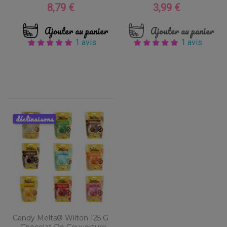
8,79 €
3,99 €
Prix
Prix
Ajouter au panier
Ajouter au panier
1 avis
1 avis
déclinaisons
Candy Melts® Wilton 125 G