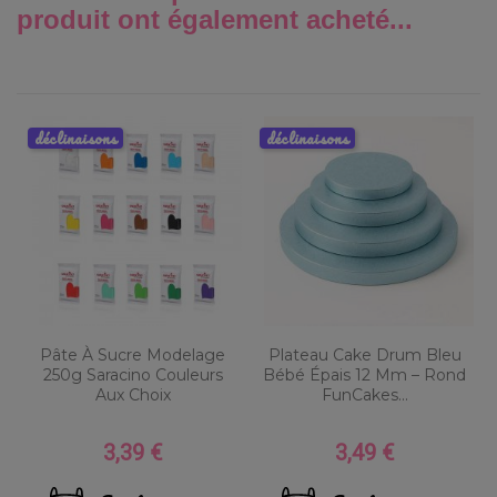
produit ont également acheté...
déclinaisons
déclinaisons
Pâte À Sucre Modelage
Plateau Cake Drum Bleu
250g Saracino Couleurs
Bébé Épais 12 Mm – Rond
Aux Choix
FunCakes...
3,39 €
3,49 €
Prix
Prix