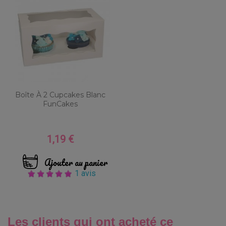
Boîte À 2 Cupcakes Blanc
FunCakes
1,19 €
Prix
Ajouter au panier
1 avis
Les clients qui ont acheté ce