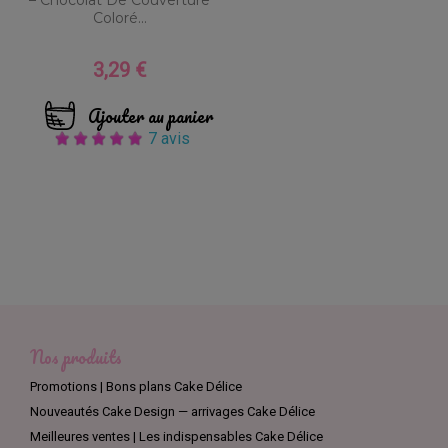
– Chocolat De Couverture
Coloré...
3,29 €
Prix
Ajouter au panier
7 avis
Nos produits
Promotions | Bons plans Cake Délice
Nouveautés Cake Design — arrivages Cake Délice
Meilleures ventes | Les indispensables Cake Délice