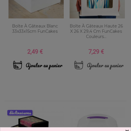
Boîte À Gâteaux Blanc
Boîte À Gâteaux Haute 26
33x33x15cm FunCakes
X 26 X 29,4 Cm FunCakes
Couleurs...
2,49 €
7,29 €
Prix
Prix
Ajouter au panier
Ajouter au panier
déclinaisons