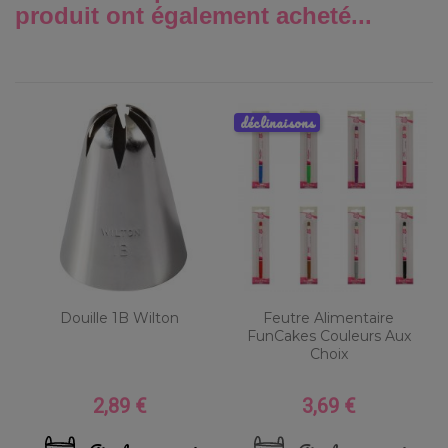
produit ont également acheté...
déclinaisons
Douille 1B Wilton
Feutre Alimentaire
FunCakes Couleurs Aux
Choix
2,89 €
3,69 €
Prix
Prix