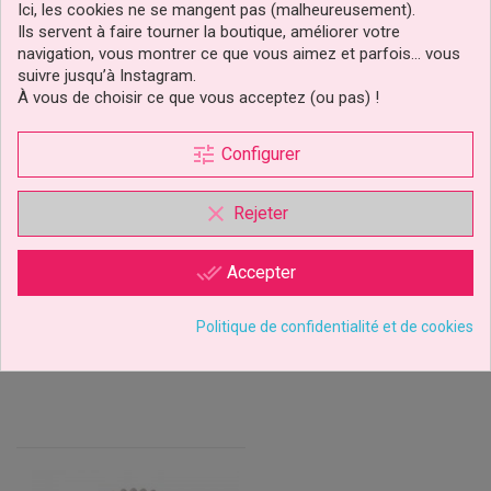
Ici, les cookies ne se mangent pas (malheureusement).
Ils servent à faire tourner la boutique, améliorer votre
navigation, vous montrer ce que vous aimez et parfois… vous
suivre jusqu’à Instagram.
À vous de choisir ce que vous acceptez (ou pas) !
tune
Configurer
Caissette Cupcake
Caissette Cupcake
Léopard Rose Pk/50
Blanche À Ballons De Fête
House Of Marie
Pk/30 PME
clear
Rejeter
4,19 €
3,29 €
Prix
Prix
done_all
Accepter
Ajouter au panier
Ajouter au panier
Politique de confidentialité et de cookies