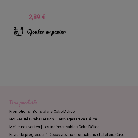
2,89 €
Prix
Ajouter au panier
Nos produits
Promotions | Bons plans Cake Délice
Nouveautés Cake Design — arrivages Cake Délice
Meilleures ventes | Les indispensables Cake Délice
Envie de progresser ? Découvrez nos formations et ateliers Cake