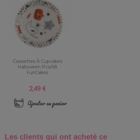
Caissettes À Cupcakes
Halloween Pcs/48
FunCakes
2,49 €
Prix
Ajouter au panier
Les clients qui ont acheté ce