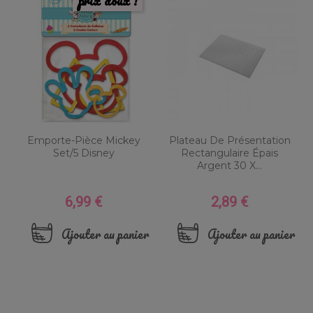
prix doux !
Emporte-Pièce Mickey
Plateau De Présentation
Set/5 Disney
Rectangulaire Épais
Argent 30 X...
6,99 €
2,89 €
Prix
Prix
Ajouter au panier
Ajouter au panier