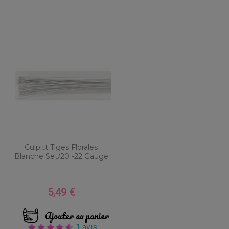
Culpitt Tiges Florales
Blanche Set/20 -22 Gauge
5,49 €
Prix
Ajouter au panier
1 avis