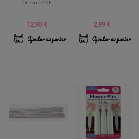
Origami PME
12,90 €
2,89 €
Prix
Prix
Ajouter au panier
Ajouter au panier