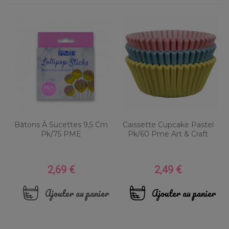
Bâtons À Sucettes 9,5 Cm
Caissette Cupcake Pastel
Pk/75 PME
Pk/60 Pme Art & Craft
2,69 €
2,49 €
Prix
Prix
Ajouter au panier
Ajouter au panier