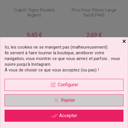
Culpitt Tiges Florales
Pics Pour Fleurs Large
Argent
Set/6 PME
9,45 €
2,69 €
Prix
Prix
×
Ajouter au panier
Ajouter au panier
Ici, les cookies ne se mangent pas (malheureusement).
Ils servent à faire tourner la boutique, améliorer votre
navigation, vous montrer ce que vous aimez et parfois… vous
suivre jusqu’à Instagram.
À vous de choisir ce que vous acceptez (ou pas) !
tune
Configurer
clear
Rejeter
done_all
Accepter