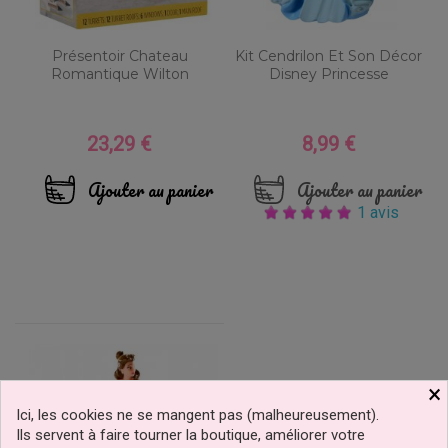
Présentoir Chateau
Kit Cendrilon Et Son Décor
Romantique Wilton
Disney Princesse
23,29 €
8,99 €
Prix
Prix
Ajouter au panier
Ajouter au panier
1 avis
×
Ici, les cookies ne se mangent pas (malheureusement).
Ils servent à faire tourner la boutique, améliorer votre