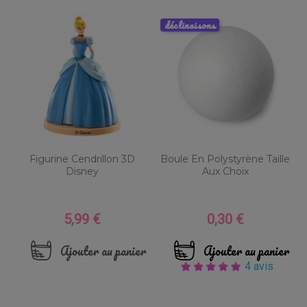
déclinaisons
Figurine Cendrillon 3D
Boule En Polystyrène Taille
Disney
Aux Choix
5,99 €
0,30 €
Prix
Prix
Ajouter au panier
Ajouter au panier
4 avis