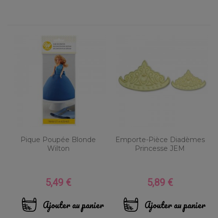
Pique Poupée Blonde
Emporte-Pièce Diadèmes
Wilton
Princesse JEM
5,49 €
5,89 €
Prix
Prix
Ajouter au panier
Ajouter au panier