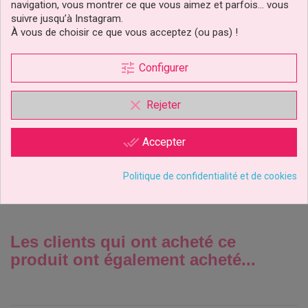
navigation, vous montrer ce que vous aimez et parfois… vous
suivre jusqu’à Instagram.
À vous de choisir ce que vous acceptez (ou pas) !
tune
Configurer
Figurine 3D Belle, La Belle
Et La Bête Disney
clear
Rejeter
5,99 €
Prix
done_all
Accepter
Ajouter au panier
Politique de confidentialité et de cookies
Les clients qui ont acheté ce
produit ont également acheté...