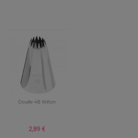
Douille 4B Wilton
2,89 €
Prix