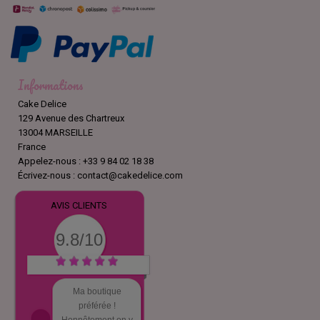
Informations
Cake Delice
129 Avenue des Chartreux
13004 MARSEILLE
France
Appelez-nous :
+33 9 84 02 18 38
Écrivez-nous :
contact@cakedelice.com
AVIS CLIENTS
9.8/10
Ma boutique
préférée !
Honnêtement on y