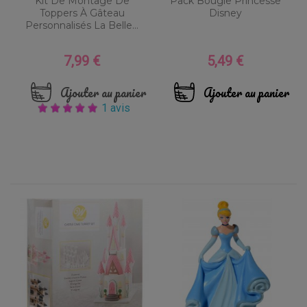
Kit De Montage De
Pack Bougie Princesse
Toppers À Gâteau
Disney
Personnalisés La Belle...
7,99 €
5,49 €
Prix
Prix
Ajouter au panier
Ajouter au panier
1 avis