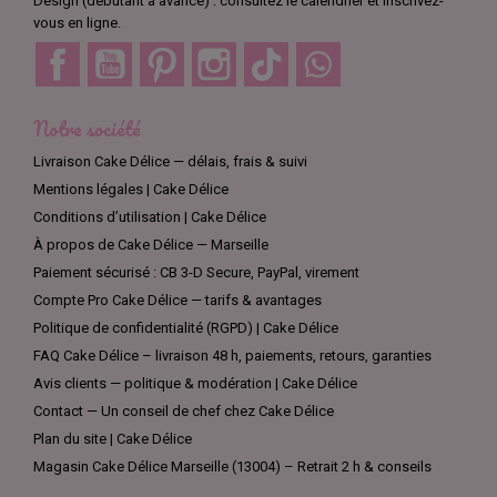
Design (débutant à avancé) : consultez le calendrier et inscrivez-
vous en ligne.
Facebook
YouTube
Pinterest
Instagram
TikTok
Discord
Notre société
Livraison Cake Délice — délais, frais & suivi
Mentions légales | Cake Délice
Conditions d’utilisation | Cake Délice
À propos de Cake Délice — Marseille
Paiement sécurisé : CB 3-D Secure, PayPal, virement
Compte Pro Cake Délice — tarifs & avantages
Politique de confidentialité (RGPD) | Cake Délice
FAQ Cake Délice – livraison 48 h, paiements, retours, garanties
Avis clients — politique & modération | Cake Délice
Contact — Un conseil de chef chez Cake Délice
Plan du site | Cake Délice
Magasin Cake Délice Marseille (13004) – Retrait 2 h & conseils