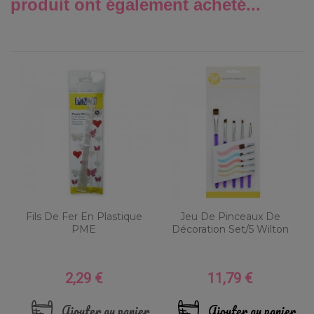
produit ont également acheté...
Fils De Fer En Plastique
Jeu De Pinceaux De
PME
Décoration Set/5 Wilton
2,29 €
11,79 €
Prix
Prix
Ajouter au panier
Ajouter au panier