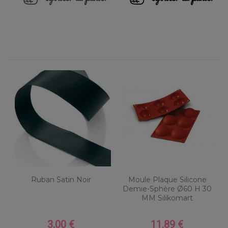
Ruban Satin Noir
Moule Plaque Silicone
Demie-Sphère Ø60 H 30
MM Silikomart
3,00 €
11,89 €
Prix
Prix