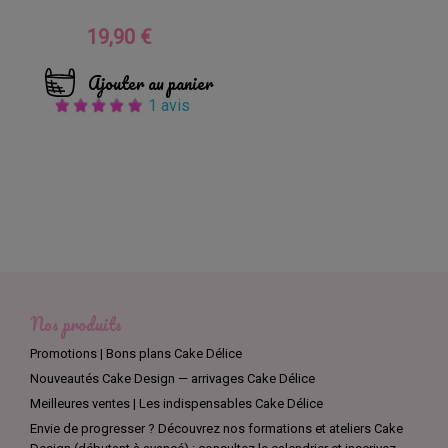
19,90 €
Prix
Ajouter au panier
1 avis
Nos produits
Promotions | Bons plans Cake Délice
Nouveautés Cake Design — arrivages Cake Délice
Meilleures ventes | Les indispensables Cake Délice
Envie de progresser ? Découvrez nos formations et ateliers Cake