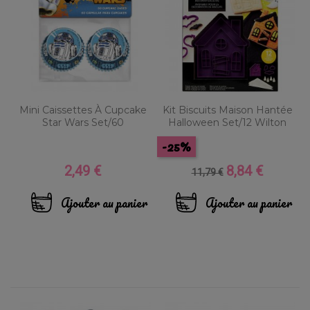
Mini Caissettes À Cupcake
Kit Biscuits Maison Hantée
Star Wars Set/60
Halloween Set/12 Wilton
-25%
2,49 €
8,84 €
Prix
Prix
Prix
11,79 €
de
base
Ajouter au panier
Ajouter au panier