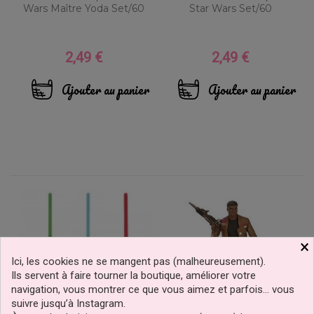
Wars Maître Yoda Set/60
Star Wars Set/60
2,49 €
2,49 €
Prix
Prix
Ajouter au panier
Ajouter au panier
×
Ici, les cookies ne se mangent pas (malheureusement).
Ils servent à faire tourner la boutique, améliorer votre
navigation, vous montrer ce que vous aimez et parfois… vous
suivre jusqu’à Instagram.