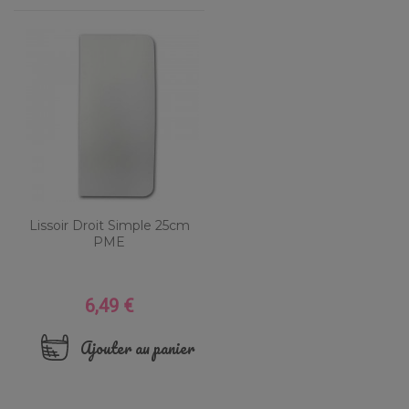
Lissoir Droit Simple 25cm
PME
6,49 €
Prix
Ajouter au panier