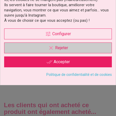
Ils servent à faire tourner la boutique, améliorer votre
navigation, vous montrer ce que vous aimez et parfois… vous
suivre jusqu’à Instagram.
À vous de choisir ce que vous acceptez (ou pas) !
tune
Configurer
Disque Azyme Winnie Et
clear
Bourriquet Disney
Rejeter
done_all
Accepter
3,29 €
Prix
Politique de confidentialité et de cookies
Ajouter au panier
Les clients qui ont acheté ce
produit ont également acheté...