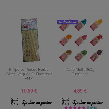
déclinaisons
Emporte-Pièces Herbe,
Deco Melts 250g
Glace, Vagues Et Flammes
FunCakes
FMM
10,69 €
4,89 €
Prix
Prix
Ajouter au panier
Ajouter au panier
8 avis