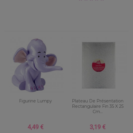
Figurine Lumpy
Plateau De Présentation
Rectangulaire Fin 35 X 25
Cm...
4,49 €
3,19 €
Prix
Prix