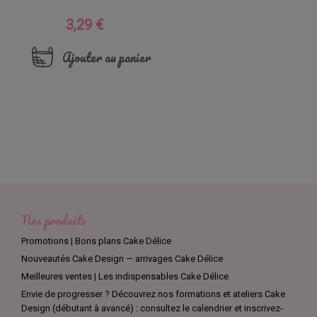
3,29 €
Prix
Ajouter au panier
Nos produits
Promotions | Bons plans Cake Délice
Nouveautés Cake Design — arrivages Cake Délice
Meilleures ventes | Les indispensables Cake Délice
Envie de progresser ? Découvrez nos formations et ateliers Cake
Design (débutant à avancé) : consultez le calendrier et inscrivez-