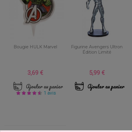
Bougie HULK Marvel
Figurine Avengers Ultron
Édition Limité
3,69 €
5,99 €
Prix
Prix
Ajouter au panier
Ajouter au panier
1 avis