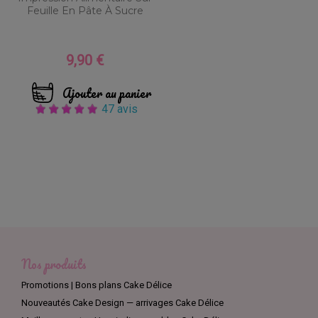
Feuille En Pâte À Sucre
9,90 €
Prix
Ajouter au panier
47 avis
Nos produits
Promotions | Bons plans Cake Délice
Nouveautés Cake Design — arrivages Cake Délice