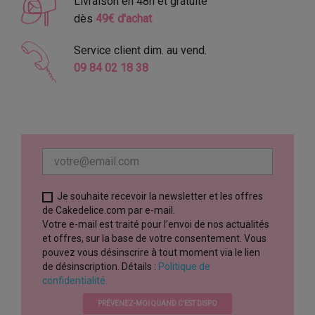
Livraison en 48h et gratuite
dès
49€ d'achat
Service client dim. au vend.
09 84 02 18 38
Je souhaite recevoir la newsletter et les offres
de Cakedelice.com par e-mail.
Votre e-mail est traité pour l’envoi de nos actualités
et offres, sur la base de votre consentement. Vous
pouvez vous désinscrire à tout moment via le lien
de désinscription. Détails :
Politique de
confidentialité.
PRÉVENEZ-MOI QUAND C’EST DISPO