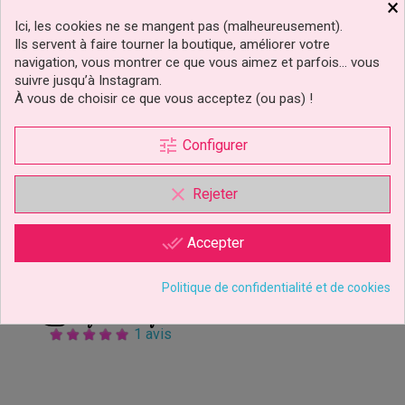
×
Ici, les cookies ne se mangent pas (malheureusement).
Ils servent à faire tourner la boutique, améliorer votre
navigation, vous montrer ce que vous aimez et parfois… vous
suivre jusqu’à Instagram.
À vous de choisir ce que vous acceptez (ou pas) !
tune
Configurer
clear
Figurine Avengers Wasp
Rejeter
Édition Limité
done_all
Accepter
5,99 €
Prix
Politique de confidentialité et de cookies
Ajouter au panier
1 avis