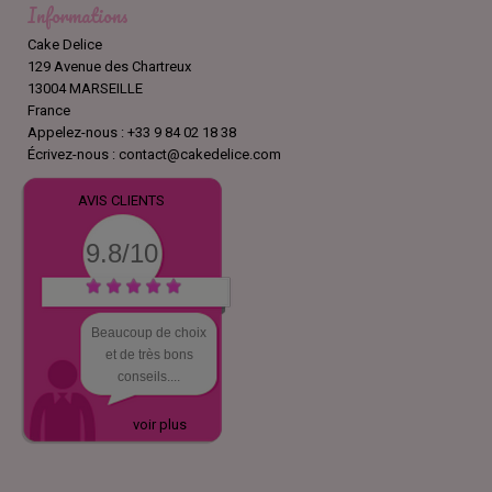
Informations
Cake Delice
129 Avenue des Chartreux
13004 MARSEILLE
France
Appelez-nous :
+33 9 84 02 18 38
Écrivez-nous :
contact@cakedelice.com
AVIS CLIENTS
9.8/10
Beaucoup de choix
et de très bons
conseils....
voir plus