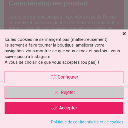
Caractéristiques produit
Les
toiles de
fond
uniques
imprimées avec de
l'encre
éco-
solvant
sur
du
vinyle
très
résistant
se gardent
des
années
.
Ces
décors
peuvent
peuvent
être
collés
en
×
fond sur un mur ou sur une surface plane pour une prise
Ici, les cookies ne se mangent pas (malheureusement).
de vue en hauteur.
D
imensions:
91,4cm
x
122cm
Ils servent à faire tourner la boutique, améliorer votre
navigation, vous montrer ce que vous aimez et parfois… vous
A noter: vous n'aurez pas de logo ou de texte sur la toile
suivre jusqu’à Instagram.
de fond que vous choisirez
À vous de choisir ce que vous acceptez (ou pas) !
10350
Référence
tune
Configurer
CLIQUEZ ICI POUR LAISSER UN COMMENTAIRE
clear
Rejeter
1 autre produit dans la même
catégorie :
done_all
Accepter
Politique de confidentialité et de cookies