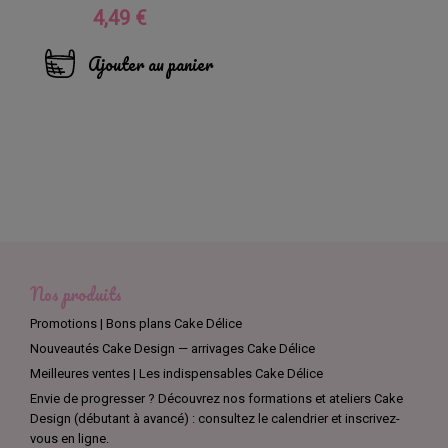
4,49 €
Prix
Ajouter au panier
Nos produits
Promotions | Bons plans Cake Délice
Nouveautés Cake Design — arrivages Cake Délice
Meilleures ventes | Les indispensables Cake Délice
Envie de progresser ? Découvrez nos formations et ateliers Cake
Design (débutant à avancé) : consultez le calendrier et inscrivez-
vous en ligne.