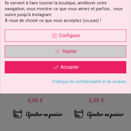
Ils servent à faire tourner la boutique, améliorer votre
navigation, vous montrer ce que vous aimez et parfois… vous
suivre jusqu’à Instagram.
À vous de choisir ce que vous acceptez (ou pas) !
tune
Configurer
clear
Rejeter
done_all
Accepter
Figurine Pvc 3D Donatello
Disque Azyme Tortue
Tortues Ninja
Ninja Teenage Mutant
Politique de confidentialité et de cookies
Mutant Mayhem
4,49 €
3,49 €
Prix
Prix
Ajouter au panier
Ajouter au panier