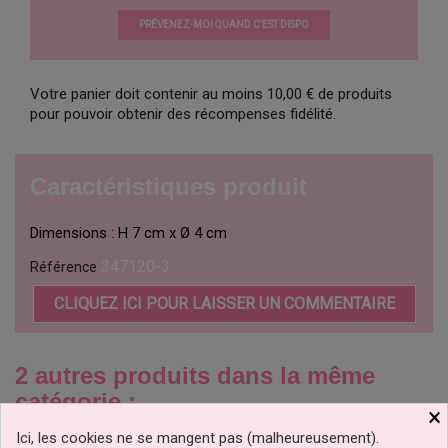
PRÉVENEZ-MOI QUAND C’EST DISPO
Votre panier doit contenir au moins 10,00 € de produits
pour pouvoir obtenir des récompenses fidélité.
Caractéristiques produit
Dimensions : H 7 cm x Ø 4 cm
347120-3
Référence
CLIQUEZ ICI POUR LAISSER UN COMMENTAIRE
2 autres produits dans la même
catégorie :
×
Ici, les cookies ne se mangent pas (malheureusement).