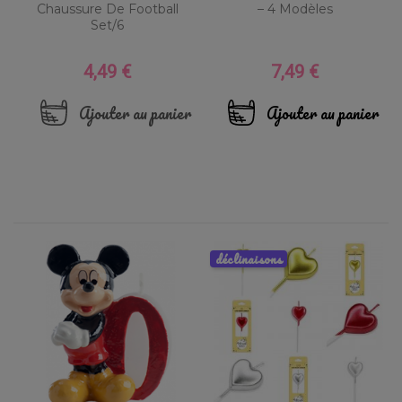
Chaussure De Football
– 4 Modèles
Set/6
4,49 €
7,49 €
Prix
Prix
Ajouter au panier
Ajouter au panier
déclinaisons