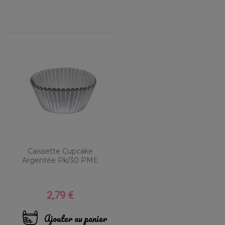
Caissette Cupcake
Argentée Pk/30 PME
2,79 €
Prix
Ajouter au panier