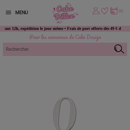
(0)
MENU
h, expédition le jour même • Frais de port offerts dès 49 € d’achat
Pour les amoureux du Cake Design