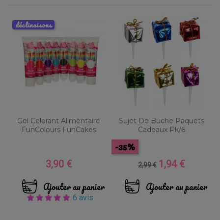
déclinaisons
Gel Colorant Alimentaire
Sujet De Buche Paquets
FunColours FunCakes
Cadeaux Pk/6
-35%
3,90 €
1,94 €
Prix
Prix
Prix
2,99 €
de
base
Ajouter au panier
Ajouter au panier
6 avis