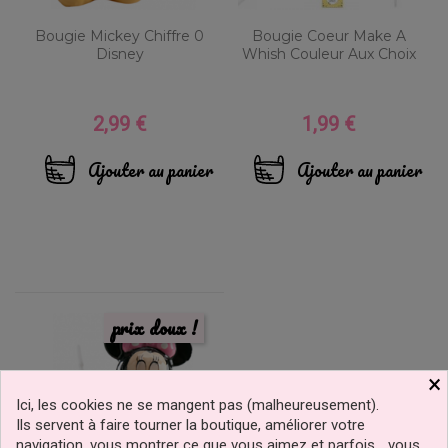
Bougie Mickey Chiffre 0
Bougie Coeur Make A
Disney
Whish Couleur Aux Choix
2,99 €
1,99 €
Prix
Prix
Ajouter au panier
Ajouter au panier
prix doux !
×
Ici, les cookies ne se mangent pas (malheureusement).
Ils servent à faire tourner la boutique, améliorer votre
navigation, vous montrer ce que vous aimez et parfois… vous