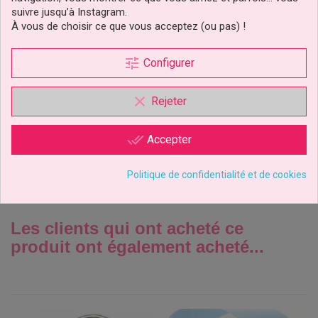
suivre jusqu’à Instagram.
À vous de choisir ce que vous acceptez (ou pas) !
Bougie Minnie Chiffre 5
tune
Configurer
Disney
clear
Rejeter
4,90 €
Prix
done_all
Accepter
Ajouter au panier
Politique de confidentialité et de cookies
Les clients qui ont acheté ce
produit ont également acheté...