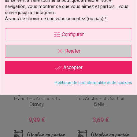
catégorie :
Ils servent à faire tourner la boutique, améliorer votre
navigation, vous montrer ce que vous aimez et parfois… vous
suivre jusqu’à Instagram.
À vous de choisir ce que vous acceptez (ou pas) !
tune
Configurer
clear
Rejeter
done_all
Accepter
Politique de confidentialité et de cookies
Figurine En Sucre 3D
Disque Pâte À Sucre Marie
Marie Les Aristochats
Les Aristochats Se Fait
Disney
Belle...
9,99 €
3,69 €
Prix
Prix
Ajouter au panier
Ajouter au panier