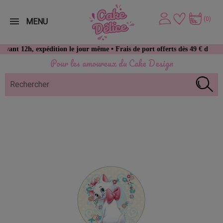
(0)
MENU
12h, expédition le jour même • Frais de port offerts dès 49 € d’achat
Pour les amoureux du Cake Design