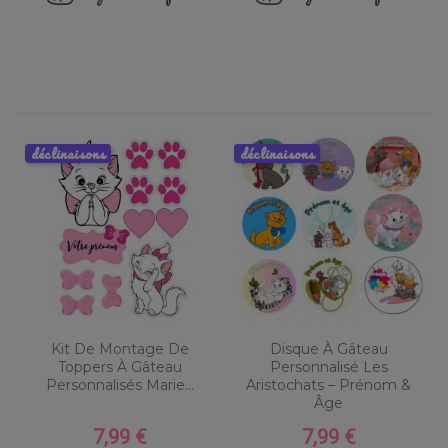
déclinaisons
déclinaisons
Kit De Montage De
Disque À Gâteau
Toppers À Gâteau
Personnalisé Les
Personnalisés Marie...
Aristochats – Prénom &
Âge
7,99 €
7,99 €
Prix
Prix