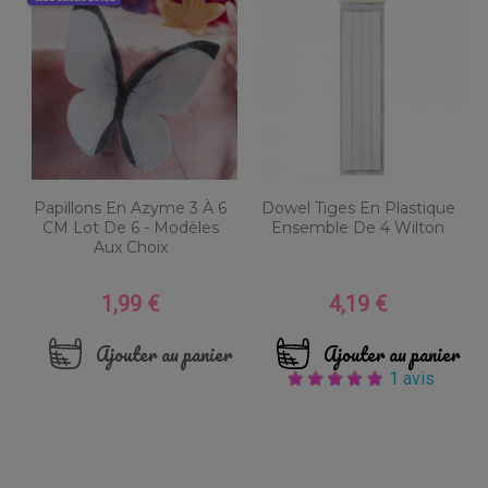
Papillons En Azyme 3 À 6
Dowel Tiges En Plastique
CM Lot De 6 - Modèles
Ensemble De 4 Wilton
Aux Choix
1,99 €
4,19 €
Prix
Prix
Ajouter au panier
Ajouter au panier
1 avis