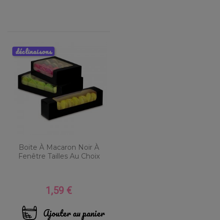
déclinaisons
Boite À Macaron Noir À
Fenêtre Tailles Au Choix
1,59 €
Prix
Ajouter au panier