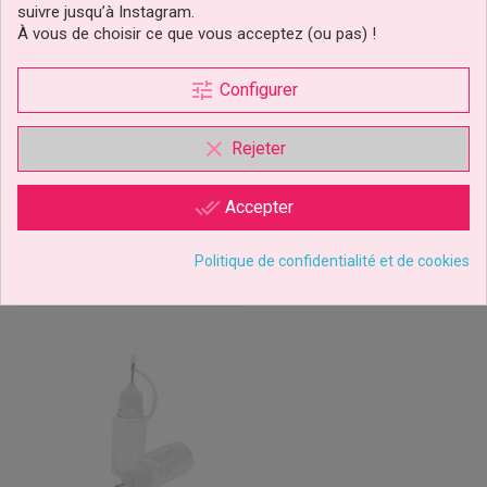
suivre jusqu’à Instagram.
Kit Stamp Embosseur Fun
PickUpPad Rond Sweet
À vous de choisir ce que vous acceptez (ou pas) !
Fonts Cupcakes Et
Stamp
Cookies...
tune
Configurer
23,99 €
14,90 €
Prix
Prix
clear
Rejeter
Ajouter au panier
Ajouter au panier
done_all
Accepter
Politique de confidentialité et de cookies