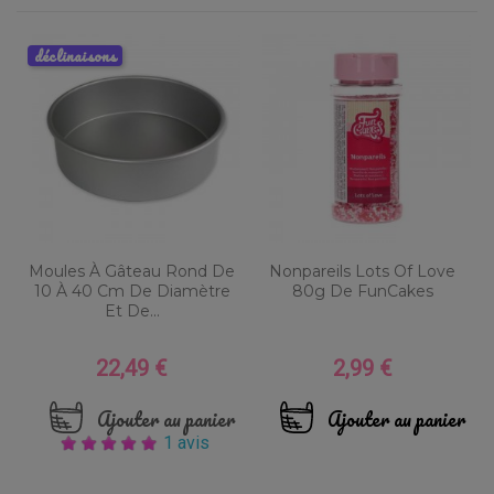
déclinaisons
Moules À Gâteau Rond De
Nonpareils Lots Of Love
10 À 40 Cm De Diamètre
80g De FunCakes
Et De...
22,49 €
2,99 €
Prix
Prix
Ajouter au panier
Ajouter au panier
1 avis