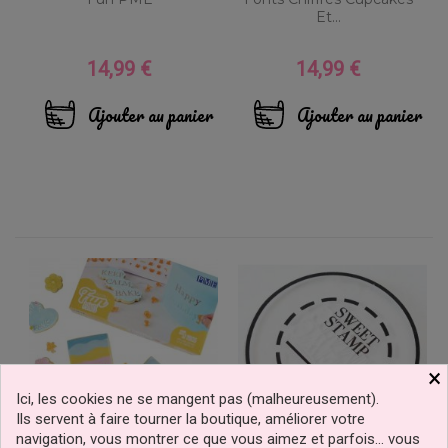
Et...
14,99 €
14,99 €
Prix
Prix
Ajouter au panier
Ajouter au panier
×
Ici, les cookies ne se mangent pas (malheureusement).
Ils servent à faire tourner la boutique, améliorer votre
navigation, vous montrer ce que vous aimez et parfois… vous