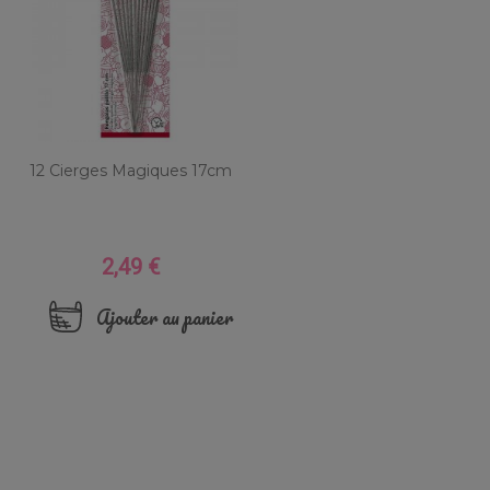
12 Cierges Magiques 17cm
2,49 €
Prix
Ajouter au panier