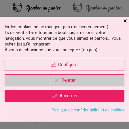
Ajouter au panier
Ajouter au panier
×
Ici, les cookies ne se mangent pas (malheureusement).
Ils servent à faire tourner la boutique, améliorer votre
navigation, vous montrer ce que vous aimez et parfois… vous
suivre jusqu’à Instagram.
À vous de choisir ce que vous acceptez (ou pas) !
tune
Configurer
clear
Rejeter
done_all
Accepter
Politique de confidentialité et de cookies
Disque Azyme Anna Et
Elsa Et Olaf La Reine Des
Neiges