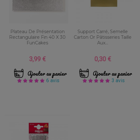
Plateau De Présentation
Support Carré, Semelle
Rectangulaire Fin 40 X 30
Carton Or Pâtisseries Taille
FunCakes
Aux...
3,99 €
0,30 €
Prix
Prix
Ajouter au panier
Ajouter au panier
6 avis
3 avis