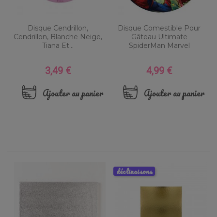
Disque Cendrillon,
Disque Comestible Pour
Cendrillon, Blanche Neige,
Gâteau Ultimate
Tiana Et...
SpiderMan Marvel
3,49 €
4,99 €
Prix
Prix
Ajouter au panier
Ajouter au panier
déclinaisons