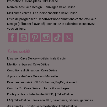
Promotions | Bons plans Cake Délice
Nouveautés Cake Design — arrivages Cake Délice
Meilleures ventes | Les indispensables Cake Délice
Envie de progresser ? Découvrez nos formations et ateliers Cake
Design (débutant à avancé) : consultez le calendrier et inscrivez-
vous en ligne.
Facebook
YouTube
Pinterest
Instagram
TikTok
Discord
Notre société
Livraison Cake Délice — délais, frais & suivi
Mentions légales | Cake Délice
Conditions d’utilisation | Cake Délice
À propos de Cake Délice — Marseille
Paiement sécurisé : CB 3-D Secure, PayPal, virement
Compte Pro Cake Délice — tarifs & avantages
Politique de confidentialité (RGPD) | Cake Délice
FAQ Cake Délice – livraison 48 h, paiements, retours, garanties
Avis clients — politique & modération | Cake Délice