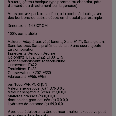
à sucre, gâteau basique type pomme ou chocolat, pâte
d’amande ou directement sur la génoise).
Vous pouvez parfaire la déco, à la poche à douille, avec
des bonbons ou autres décos en chocolat par exemple.
Dimension : 14,8X21CM
100% comestible.
Valeurs: Adapté aux végétariens, Sans E171, Sans gluten,
Sans lactose, Sans protéines de lait, Sans sucre ajoute
La composition
Ingrédients: Amidon, Arôme
Colorants: E102, E122, E133, E151
Agent épaississant: Maltodextrine
Humectant: E422
Émulsifiant: E433
Conservateur: E202, E330
Édulcorant: E955, E965
par 100g PAR PORTION
Valeur énergétique (kj) 1.376,0 0,0
Valeur énergétique (kcal) 327,0 0,0
Matières grasses (g) 0,0 0,0
dont acides gras saturés (g) 0,0 0,0
Hydrates de carbone (g) 69,0 0,0
Avec des édulcorants Une consommation excessive peut
avoir des effets laxatifs.