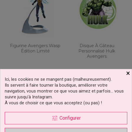
Figurine Avengers Wasp
Disque À Gâteau
Édition Limité
Personnalisé Hulk
Avengers
5,99 €
7,99 €
Prix
Prix
×
Ici, les cookies ne se mangent pas (malheureusement).
Ajouter au panier
Ajouter au panier
Ils servent à faire tourner la boutique, améliorer votre
navigation, vous montrer ce que vous aimez et parfois… vous
1 avis
1 avis
suivre jusqu’à Instagram.
À vous de choisir ce que vous acceptez (ou pas) !
tune
Configurer