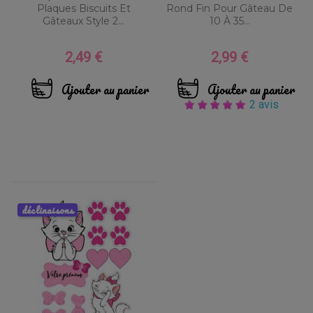
Plaques Biscuits Et
Rond Fin Pour Gâteau De
Gâteaux Style 2...
10 À 35...
2,49 €
2,99 €
Prix
Prix
Ajouter au panier
Ajouter au panier
2 avis
déclinaisons