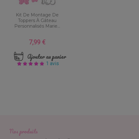
Kit De Montage De
Toppers À Gâteau
Personnalisés Marie...
7,99 €
Prix
Ajouter au panier
1 avis
Nos produits