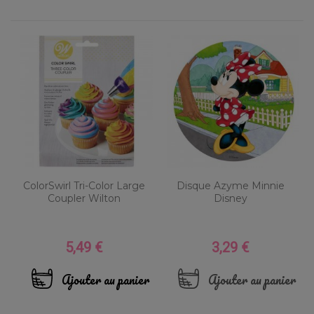
ColorSwirl Tri-Color Large
Disque Azyme Minnie
Coupler Wilton
Disney
5,49 €
3,29 €
Prix
Prix
Ajouter au panier
Ajouter au panier