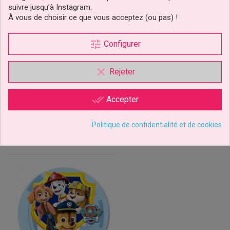
suivre jusqu’à Instagram.
À vous de choisir ce que vous acceptez (ou pas) !
Sucettes En Chocolat Pat
Disque De Stella Pat
Patrouille Couleurs Aux
Patrouille
Choix
tune
Configurer
2,49 €
3,49 €
Prix
Prix
clear
Rejeter
Ajouter au panier
Ajouter au panier
done_all
Accepter
Politique de confidentialité et de cookies