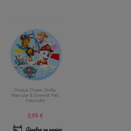
Disque Chase, Stella,
Marcuse & Everest Pat’
Patrouille
3,99 €
Prix
Ajouter au panier