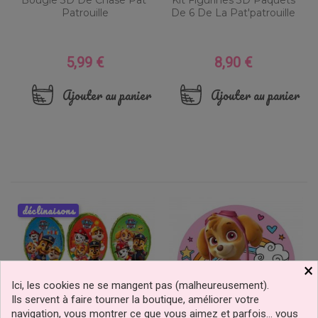
Bougie 3D De Chase Pat'
Kit Figurines 3D Paquets
Patrouille
De 6 De La Pat'patrouille
5,99 €
8,90 €
Prix
Prix
Ajouter au panier
Ajouter au panier
déclinaisons
×
Ici, les cookies ne se mangent pas (malheureusement).
Ils servent à faire tourner la boutique, améliorer votre
navigation, vous montrer ce que vous aimez et parfois… vous