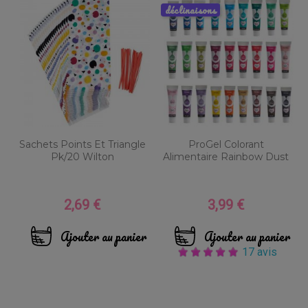
déclinaisons
Sachets Points Et Triangle
ProGel Colorant
Pk/20 Wilton
Alimentaire Rainbow Dust
2,69 €
3,99 €
Prix
Prix
Ajouter au panier
Ajouter au panier
17 avis